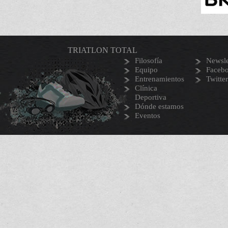
TRIATLON TOTAL
Filosofía
Newsle
Equipo
Faceb
Entrenamientos
Twitter
Clínica
Deportiva
Dónde estamos
Eventos